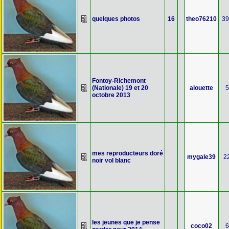
quelques photos
16
theo76210
39
Fontoy-Richemont
(Nationale) 19 et 20
alouette
5
octobre 2013
mes reproducteurs doré
mygale39
2
noir vol blanc
les jeunes que je pense
coco02
6