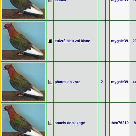
insolite
mygale39
1
cuivré bleu vol blanc
mygale39
2
photos en vrac
2
mygale39
4
soucis de sexage
theo76210
8