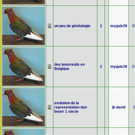
un peu de généalogie
2
mygale39
3
des bouvreuils en
2
mygale39
2
Belgique
evolution de la
representation dun
jb david
3
bouvr 1 siecle