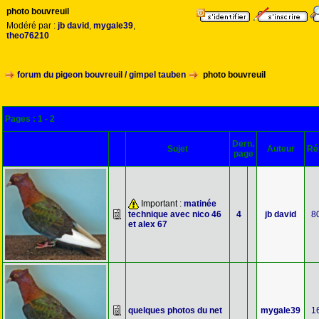
photo bouvreuil
Modéré par :
jb david
,
mygale39
,
theo76210
forum du pigeon bouvreuil / gimpel tauben
photo bouvreuil
Pages :
1
-
2
Dern.
Sujet
Auteur
Ré
page
Important :
matinée
technique avec nico 46
4
jb david
8
et alex 67
quelques photos du net
mygale39
1