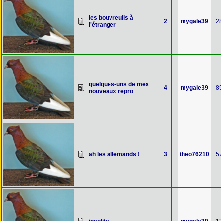
les bouvreuils à
2
mygale39
2
l'étranger
quelques-uns de mes
4
mygale39
8
nouveaux repro
ah les allemands !
3
theo76210
5