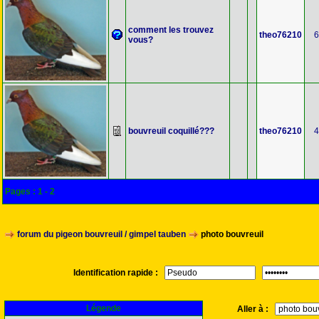
comment les trouvez
theo76210
6
vous?
bouvreuil coquillé???
theo76210
4
Pages :
1
-
2
forum du pigeon bouvreuil / gimpel tauben
photo bouvreuil
Identification rapide :
Légende
Aller à :