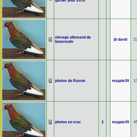
garder pour 2014
elevage allemand de
jb david
2
bouvreuils
photos de Russie
mygale39
1
photos en vrac
2
mygale39
4