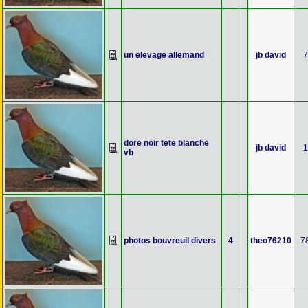
un elevage allemand
jb david
7
dore noir tete blanche
jb david
1
vb
photos bouvreuil divers
4
theo76210
7