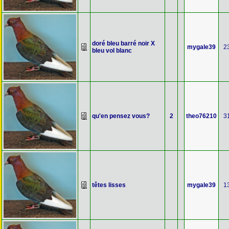
doré bleu barré noir X
mygale39
2
bleu vol blanc
qu'en pensez vous?
2
theo76210
3
têtes lisses
mygale39
1