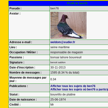
Profil de ben76
Pseudo :
ben76
Avatar :
Adresse e-mail :
weldom@eudier.fr
Lieu :
seine maritime
Occupation / Métier :
responsable de magasin
Passions :
bonsai lahore bouvreuil
Signature :
benoit sablon
Date d'inscription :
30-11-2013
Nombre de messages :
1595 (6.34 % du total)
Moyenne de messages par
0.34
jour :
Publications :
Afficher tous les sujets de ben76
Afficher tous les sujets où ben76 a partici
Statut :
bouvrillo de platine
Date de naissance :
25-06-1974
Civilité :
Mr