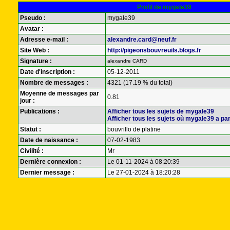
Profil de mygale39
Pseudo :
mygale39
Avatar :
Adresse e-mail :
alexandre.card@neuf.fr
Site Web :
http://pigeonsbouvreuils.blogs.fr
Signature :
alexandre CARD
Date d'inscription :
05-12-2011
Nombre de messages :
4321 (17.19 % du total)
Moyenne de messages par
0.81
jour :
Publications :
Afficher tous les sujets de mygale39
Afficher tous les sujets où mygale39 a par
Statut :
bouvrillo de platine
Date de naissance :
07-02-1983
Civilité :
Mr
Dernière connexion :
Le 01-11-2024 à 08:20:39
Dernier message :
Le 27-01-2024 à 18:20:28