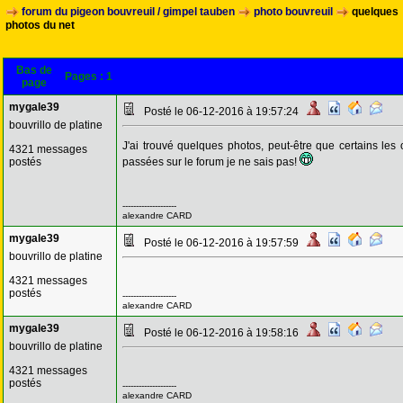
forum du pigeon bouvreuil / gimpel tauben
photo bouvreuil
quelques
photos du net
Bas de
Pages :
1
page
mygale39
Posté le 06-12-2016 à 19:57:24
bouvrillo de platine
J'ai trouvé quelques photos, peut-être que certains les 
4321 messages
postés
passées sur le forum je ne sais pas!
--------------------
alexandre CARD
mygale39
Posté le 06-12-2016 à 19:57:59
bouvrillo de platine
4321 messages
postés
--------------------
alexandre CARD
mygale39
Posté le 06-12-2016 à 19:58:16
bouvrillo de platine
4321 messages
postés
--------------------
alexandre CARD