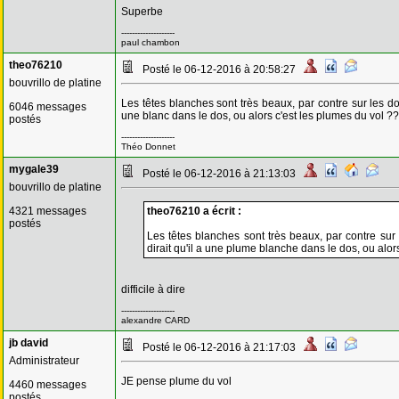
Superbe
--------------------
paul chambon
theo76210
Posté le 06-12-2016 à 20:58:27
bouvrillo de platine
Les têtes blanches sont très beaux, par contre sur les doré
6046 messages
une blanc dans le dos, ou alors c'est les plumes du vol ??
postés
--------------------
Théo Donnet
mygale39
Posté le 06-12-2016 à 21:13:03
bouvrillo de platine
4321 messages
theo76210 a écrit :
postés
Les têtes blanches sont très beaux, par contre sur 
dirait qu'il a une plume blanche dans le dos, ou alor
difficile à dire
--------------------
alexandre CARD
jb david
Posté le 06-12-2016 à 21:17:03
Administrateur
JE pense plume du vol
4460 messages
postés