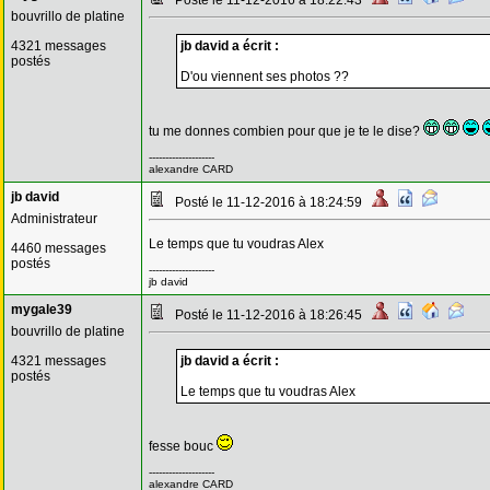
Posté le 11-12-2016 à 18:22:43
bouvrillo de platine
4321 messages
jb david a écrit :
postés
D'ou viennent ses photos ??
tu me donnes combien pour que je te le dise?
--------------------
alexandre CARD
jb david
Posté le 11-12-2016 à 18:24:59
Administrateur
Le temps que tu voudras Alex
4460 messages
postés
--------------------
jb david
mygale39
Posté le 11-12-2016 à 18:26:45
bouvrillo de platine
4321 messages
jb david a écrit :
postés
Le temps que tu voudras Alex
fesse bouc
--------------------
alexandre CARD