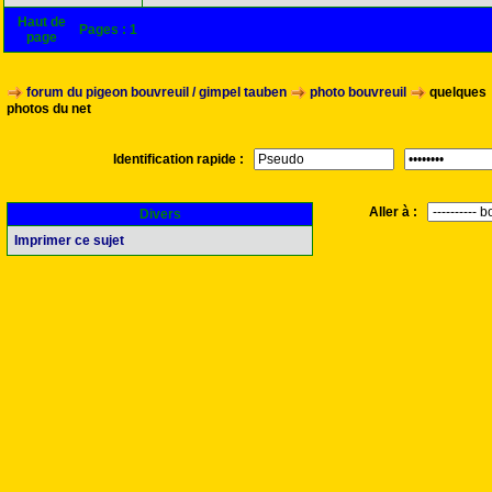
Haut de
Pages :
1
page
forum du pigeon bouvreuil / gimpel tauben
photo bouvreuil
quelques
photos du net
Identification rapide :
Aller à :
Divers
Imprimer ce sujet