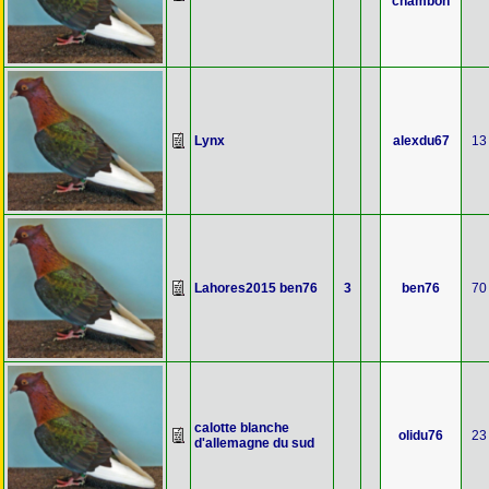
chambon
Lynx
alexdu67
13
Lahores2015 ben76
3
ben76
70
calotte blanche
olidu76
23
d'allemagne du sud