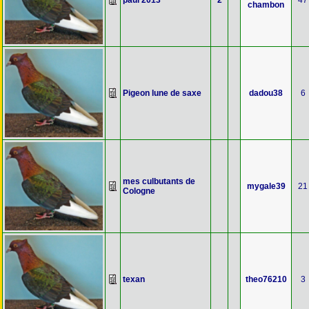
paul 2013
2
47
chambon
Pigeon lune de saxe
dadou38
6
mes culbutants de
mygale39
21
Cologne
texan
theo76210
3