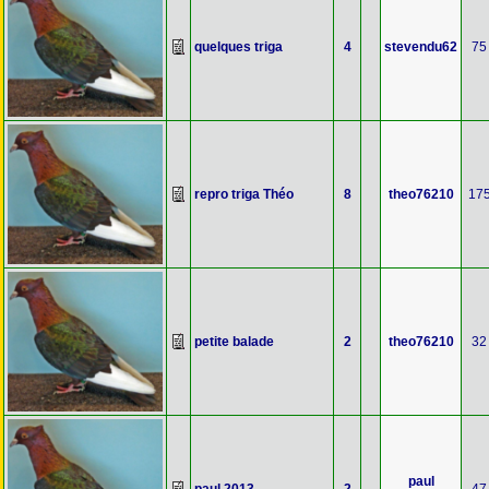
quelques triga
4
stevendu62
75
repro triga Théo
8
theo76210
17
petite balade
2
theo76210
32
paul