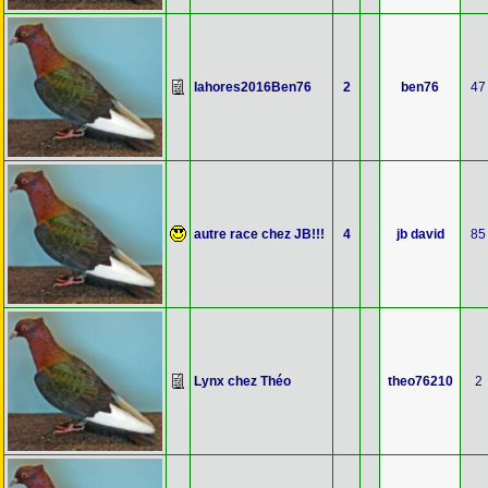
lahores2016Ben76
2
ben76
47
autre race chez JB!!!
4
jb david
85
Lynx chez Théo
theo76210
2