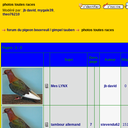
photos toutes races
Modéré par :
jb david
,
mygale39
,
theo76210
forum du pigeon bouvreuil / gimpel tauben
photos toutes races
Pages :
1
-
2
Dern.
Sujet
Auteur
Rép
page
Mes LYNX
jb david
0
tambour allemand
7
stevendu62
15