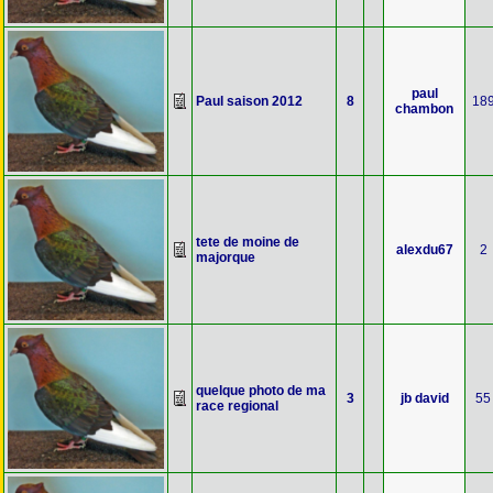
paul
Paul saison 2012
8
18
chambon
tete de moine de
alexdu67
2
majorque
quelque photo de ma
3
jb david
55
race regional