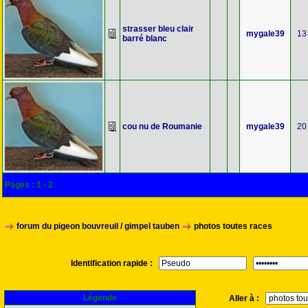
strasser bleu clair
mygale39
13
barré blanc
cou nu de Roumanie
mygale39
20
Pages :
1
-
2
forum du pigeon bouvreuil / gimpel tauben
photos toutes races
Identification rapide :
Légende
Aller à :