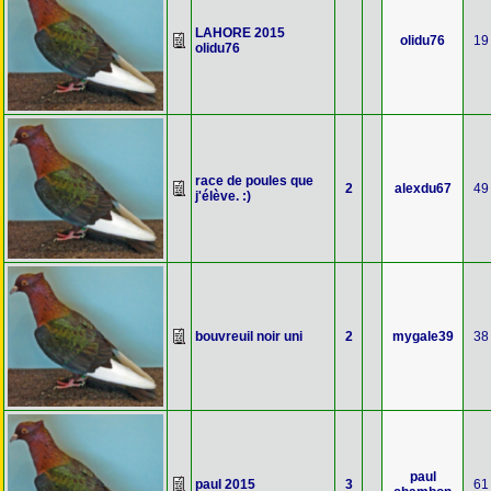
LAHORE 2015
olidu76
19
olidu76
race de poules que
2
alexdu67
49
j'élève. :)
bouvreuil noir uni
2
mygale39
38
paul
paul 2015
3
61