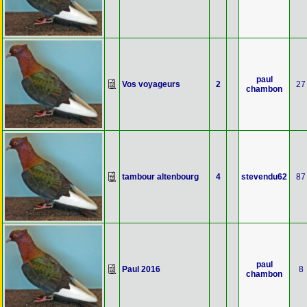
paul
Vos voyageurs
2
27
chambon
tambour altenbourg
4
stevendu62
87
paul
Paul 2016
8
chambon