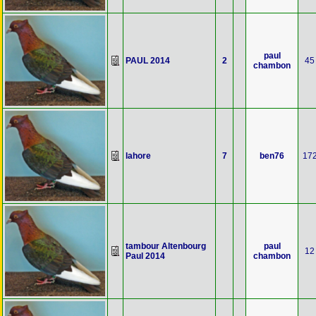
paul
PAUL 2014
2
45
chambon
lahore
7
ben76
17
tambour Altenbourg
paul
12
Paul 2014
chambon