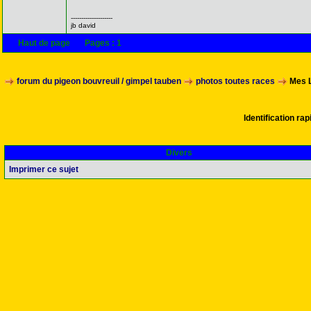
--------------------
jb david
Haut de page
Pages :
1
forum du pigeon bouvreuil / gimpel tauben
photos toutes races
Mes 
Identification ra
Divers
Imprimer ce sujet