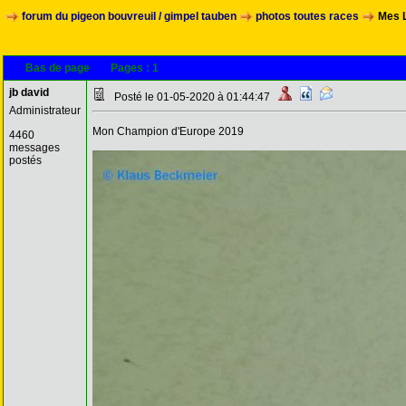
forum du pigeon bouvreuil / gimpel tauben
photos toutes races
Mes 
Bas de page
Pages :
1
jb david
Posté le 01-05-2020 à 01:44:47
Administrateur
Mon Champion d'Europe 2019
4460
messages
postés