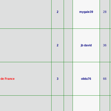
2
mygale39
28
2
jb david
36
 de France
3
olidu76
66