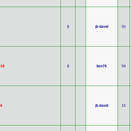
3
jb david
50
016
3
ben76
59
16
jb david
15