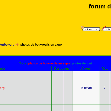
forum d
Wettbewerb
photos de bouvreuils en expo
Tous
|
photos de bouvreuils en expo
|
photos de tout
ujet
Dern. page
Auteur
Rép.
erg
jb david
7