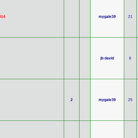
014
mygale39
21
jb david
6
2
mygale39
25