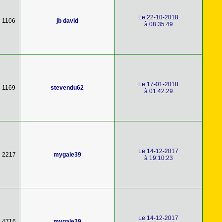
Le 22-10-2018
1106
jb david
à 08:35:49
Le 17-01-2018
1169
stevendu62
à 01:42:29
Le 14-12-2017
2217
mygale39
à 19:10:23
Le 14-12-2017
4716
mygale39