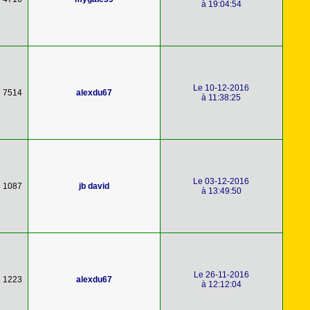
à 19:04:54
Le 10-12-2016
7514
alexdu67
à 11:38:25
Le 03-12-2016
1087
jb david
à 13:49:50
Le 26-11-2016
1223
alexdu67
à 12:12:04