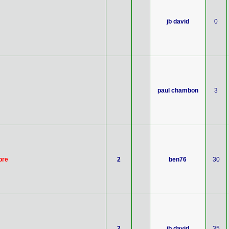
jb david
0
paul chambon
3
bre
2
ben76
30
2
jb david
35