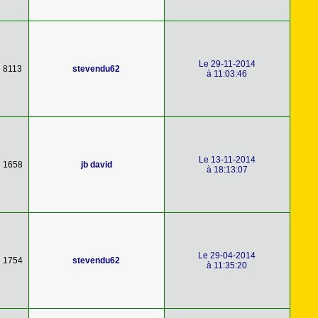
Le 29-11-2014
8113
stevendu62
à 11:03:46
Le 13-11-2014
1658
jb david
à 18:13:07
Le 29-04-2014
1754
stevendu62
à 11:35:20