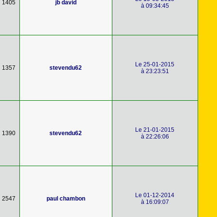
1405
jb david
à 09:34:45
Le 25-01-2015
1357
stevendu62
à 23:23:51
Le 21-01-2015
1390
stevendu62
à 22:26:06
Le 01-12-2014
2547
paul chambon
à 16:09:07