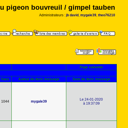
u pigeon bouvreuil / gimpel tauben
Administrateurs :
jb david
,
mygale39
,
theo76210
Page suivante
Vues
Auteur du dern. message
Date du dern. message
Le 24-01-2020
1044
mygale39
à 19:37:09