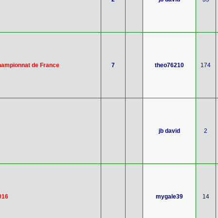
hampionnat de France
7
theo76210
174
jb david
2
016
mygale39
14