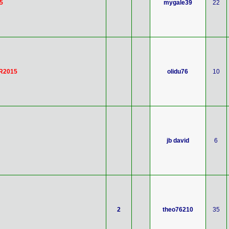
5
mygale39
22
ER2015
olidu76
10
jb david
6
2
theo76210
35