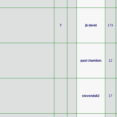
7
jb david
173
paul chambon
12
stevendu62
17