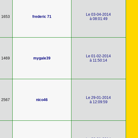
Le 03-04-2014
1653
frederic 71
à 08:01:49
Le 01-02-2014
1469
mygale39
à 11:50:14
Le 29-01-2014
2567
nico46
à 12:09:59