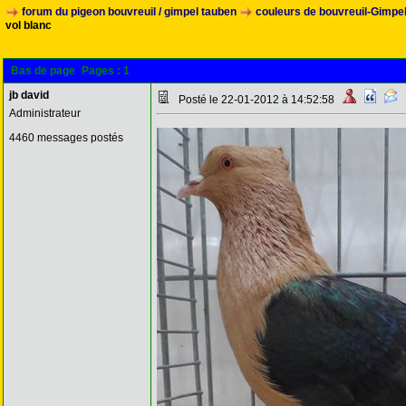
forum du pigeon bouvreuil / gimpel tauben
couleurs de bouvreuil-Gimpe
vol blanc
Bas de page
Pages :
1
jb david
Posté le 22-01-2012 à 14:52:58
Administrateur
4460 messages postés