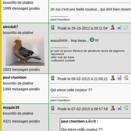
bouvrillo de platine
1999 messages postés
oh oui c'est une belle couleur... qui doit bien resso
--------------------
paul chambon
alexdu67
Posté le 29-10-2012 à 20:11:04
bouvrillo de platine
waouhhhh .. trop beau ..
!!!!
--------------------
je suis un jeune éleveur de plusieurs races de pigeons.
-bouvreuil
-tête noir de brive
-culbutant ouzbek
1003 messages postés
paul chambon
Posté le 06-02-2015 à 21:06:21
bouvrillo de platine
1999 messages postés
Qui eleve cette couleur ??
--------------------
paul chambon
mygale39
Posté le 07-02-2015 à 08:57:58
bouvrillo de platine
4321 messages postés
paul chambon a écrit :
Qui eleve cette couleur ??