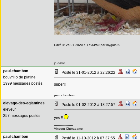
Edité le 25-01-2020 e 17:33:50 par mygale39
--------------------
jb david
paul chambon
Posté le 31-01-2012 à 22:26:22
bouvrillo de platine
1999 messages postés
super!!
--------------------
paul chambon
elevage-des-eglantines
Posté le 01-02-2012 à 18:27:57
eleveur
257 messages postés
yes !!
--------------------
Vincent Chéradame
paul chambon
Posté le 11-10-2012 à 07:37:55