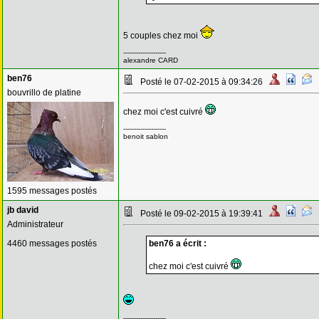
5 couples chez moi
--------------------
alexandre CARD
ben76
Posté le 07-02-2015 à 09:34:26
bouvrillo de platine
chez moi c'est cuivré
--------------------
benoit sablon
1595 messages postés
jb david
Posté le 09-02-2015 à 19:39:41
Administrateur
4460 messages postés
ben76 a écrit :
chez moi c'est cuivré
--------------------