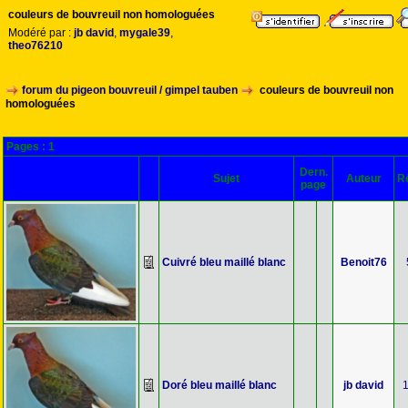
couleurs de bouvreuil non homologuées
Modéré par :
jb david
,
mygale39
,
theo76210
forum du pigeon bouvreuil / gimpel tauben
couleurs de bouvreuil non
homologuées
Pages :
1
Dern.
Sujet
Auteur
R
page
Cuivré bleu maillé blanc
Benoit76
Doré bleu maillé blanc
jb david