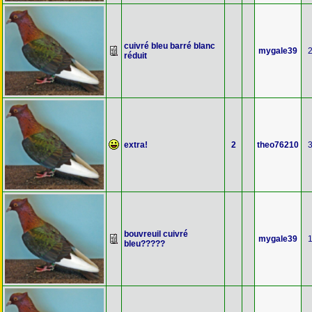
cuivré bleu barré blanc
mygale39
réduit
extra!
2
theo76210
bouvreuil cuivré
mygale39
bleu?????