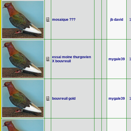
mosaique ???
jb david
essai moine thurgovien
mygale39
X bouvreuil
bouvreuil gold
mygale39