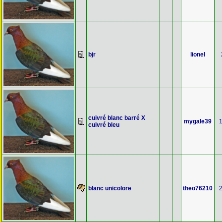
bjr
lionel
cuivré blanc barré X
mygale39
cuivré bleu
blanc unicolore
theo76210