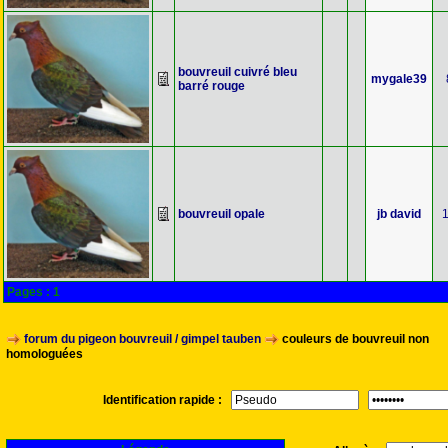
bouvreuil cuivré bleu
mygale39
barré rouge
bouvreuil opale
jb david
Pages :
1
forum du pigeon bouvreuil / gimpel tauben
couleurs de bouvreuil non
homologuées
Identification rapide :