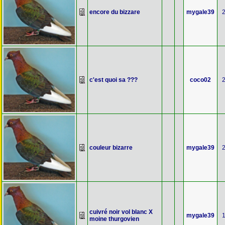
encore du bizzare
mygale39
c'est quoi sa ???
coco02
couleur bizarre
mygale39
cuivré noir vol blanc X
mygale39
moine thurgovien