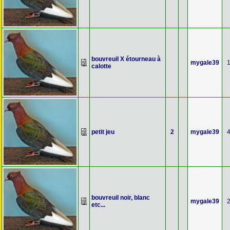
bouvreuil X étourneau à
mygale39
calotte
petit jeu
2
mygale39
bouvreuil noir, blanc
mygale39
etc...