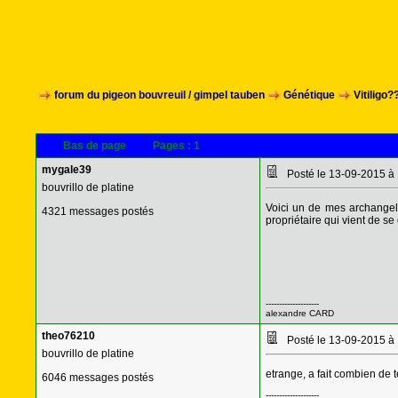
forum du pigeon bouvreuil / gimpel tauben
Génétique
Vitiligo?
Bas de page
Pages :
1
mygale39
Posté le 13-09-2015 à
bouvrillo de platine
Voici un de mes archangel 
4321 messages postés
propriétaire qui vient de se
--------------------
alexandre CARD
theo76210
Posté le 13-09-2015 à
bouvrillo de platine
etrange, a fait combien de 
6046 messages postés
--------------------