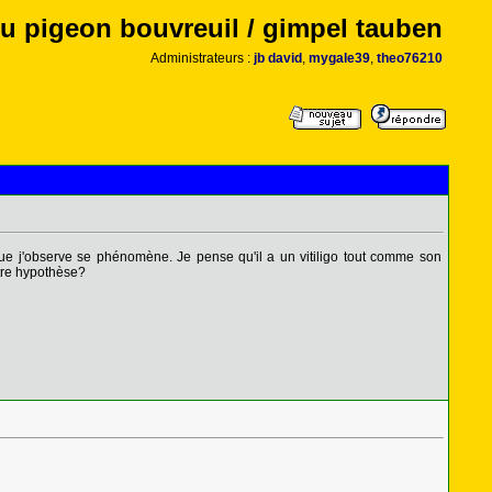
u pigeon bouvreuil / gimpel tauben
Administrateurs :
jb david
,
mygale39
,
theo76210
ue j'observe se phénomène. Je pense qu'il a un vitiligo tout comme son
utre hypothèse?