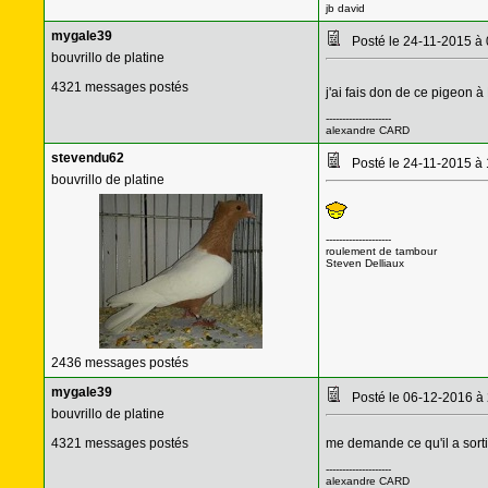
jb david
mygale39
Posté le 24-11-2015 à
bouvrillo de platine
4321 messages postés
j'ai fais don de ce pigeon à
--------------------
alexandre CARD
stevendu62
Posté le 24-11-2015 à
bouvrillo de platine
--------------------
roulement de tambour
Steven Delliaux
2436 messages postés
mygale39
Posté le 06-12-2016 à
bouvrillo de platine
4321 messages postés
me demande ce qu'il a sorti
--------------------
alexandre CARD