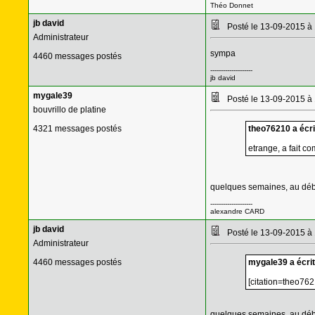
Théo Donnet
jb david
Posté le 13-09-2015 à
Administrateur
sympa
4460 messages postés
--------------------
jb david
mygale39
Posté le 13-09-2015 à
bouvrillo de platine
4321 messages postés
theo76210 a écrit
etrange, a fait c
quelques semaines, au début
--------------------
alexandre CARD
jb david
Posté le 13-09-2015 à
Administrateur
4460 messages postés
mygale39 a écrit
[citation=theo762
quelques semaines, au début d