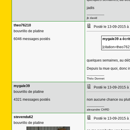
jadis
--------------------
jb david
theo76210
Posté le 13-09-2015 à
bouvrillo de platine
6046 messages postés
mygale39 a écrit
[citation=theo762
quelques semaines, au début d
Depuis la mue quoi, donc i
--------------------
Théo Donnet
mygale39
Posté le 13-09-2015 à
bouvrillo de platine
4321 messages postés
non aucune chance ou plu
--------------------
alexandre CARD
stevendu62
Posté le 13-09-2015 à
bouvrillo de platine