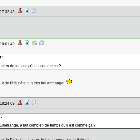
 17:32:43
 18:01:49
 :
ombien de temps qu'il est comme ça ?
 de l'été c'était un très bel archangel!
 18:24:09
 :
10]etrange, a fait combien de temps qu'il est comme ça ?
e l'été c'était un très bel archangel! :jap:[/citation]