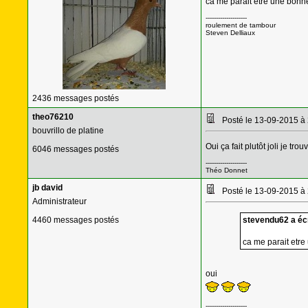
ca me parait etre une bonne 
--------------------
roulement de tambour
Steven Delliaux
2436 messages postés
theo76210
Posté le 13-09-2015 à
bouvrillo de platine
Oui ça fait plutôt joli je trou
6046 messages postés
--------------------
Théo Donnet
jb david
Posté le 13-09-2015 à
Administrateur
4460 messages postés
stevendu62 a écr
ca me parait etre
oui
--------------------