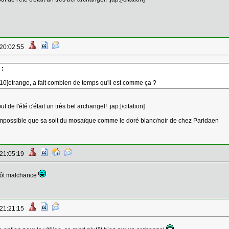
 20:02:55
 :
10]etrange, a fait combien de temps qu'il est comme ça ?
e l'été c'était un très bel archangel! :jap:[/citation]
mpossible que sa soit du mosaïque comme le doré blanc/noir de chez Paridaen
 21:05:19
tôt malchance
 21:21:15