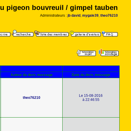
u pigeon bouvreuil / gimpel tauben
Administrateurs :
jb david
,
mygale39
,
theo76210
Auteur du dern. message
Date du dern. message
Le 15-08-2016
theo76210
à 22:46:55