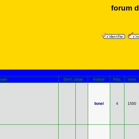
forum d
ujet
Dern. page
Auteur
Rép.
Vues
lionel
4
1500