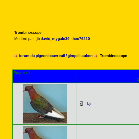
Trombinoscope
Modéré par :
jb david
,
mygale39
,
theo76210
forum du pigeon bouvreuil / gimpel tauben
Trombinoscope
Pages :
1
S
bjr