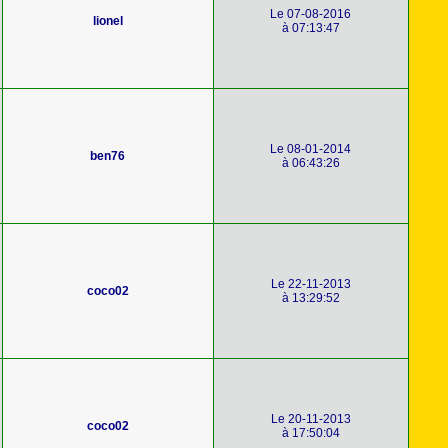
Le 07-08-2016
lionel
à 07:13:47
Le 08-01-2014
ben76
à 06:43:26
Le 22-11-2013
coco02
à 13:29:52
Le 20-11-2013
coco02
à 17:50:04