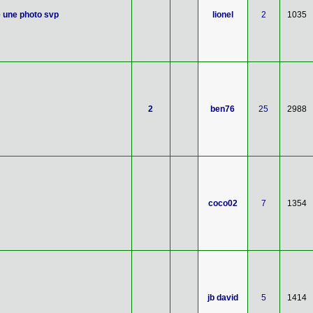
 une photo svp
lionel
2
1035
2
ben76
25
2988
coco02
7
1354
jb david
5
1414