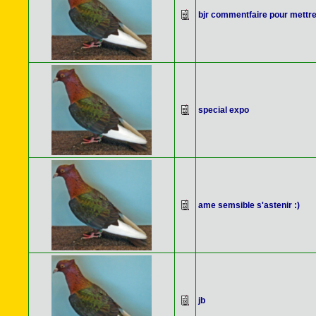
bjr commentfaire pour mettre
special expo
ame semsible s'astenir :)
jb