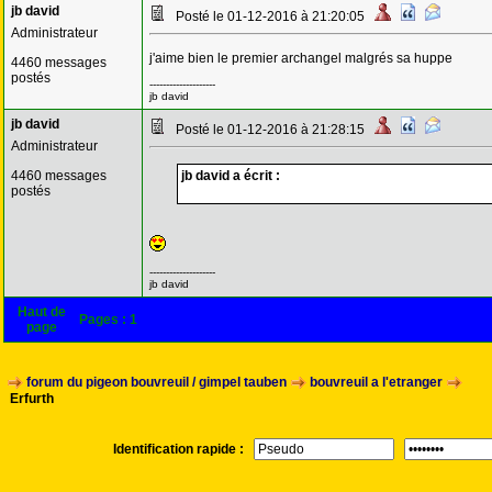
jb david
Posté le 01-12-2016 à 21:20:05
Administrateur
j'aime bien le premier archangel malgrés sa huppe
4460 messages
postés
--------------------
jb david
jb david
Posté le 01-12-2016 à 21:28:15
Administrateur
4460 messages
jb david a écrit :
postés
--------------------
jb david
Haut de
Pages :
1
page
forum du pigeon bouvreuil / gimpel tauben
bouvreuil a l'etranger
Erfurth
Identification rapide :