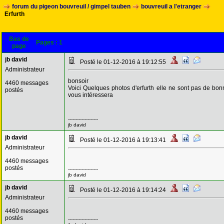
forum du pigeon bouvreuil / gimpel tauben
bouvreuil a l'etranger
Erfurth
Bas de
Pages :
1
page
jb david
Posté le 01-12-2016 à 19:12:55
Administrateur
bonsoir
4460 messages
Voici Quelques photos d'erfurth elle ne sont pas de bon
postés
vous intéressera
--------------------
jb david
jb david
Posté le 01-12-2016 à 19:13:41
Administrateur
4460 messages
postés
--------------------
jb david
jb david
Posté le 01-12-2016 à 19:14:24
Administrateur
4460 messages
postés
--------------------