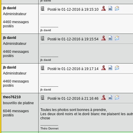
jb david
jb david
Posté le 01-12-2016 à 19:15:10
Administrateur
4460 messages
postés
--------------------
jb david
jb david
Posté le 01-12-2016 à 19:15:54
Administrateur
4460 messages
postés
--------------------
jb david
jb david
Posté le 01-12-2016 à 19:17:14
Administrateur
4460 messages
postés
--------------------
jb david
theo76210
Posté le 01-12-2016 à 21:16:46
bouvrillo de platine
Toutes les photos sont bonnes à prendre,
6046 messages
Les deux doré noirs et le.doré blanc me plaisent les autr
postés
chose
--------------------
Théo Donnet