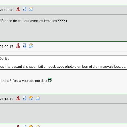
 21:08:28
ifférence de couleur avec les femelles???? )
 21:09:17
crit :
res interessant si chacun fait un post: avec photo d un bon et d un mauvais bec, dan
nt bons ! c'est a vous de me dire
 21:14:12