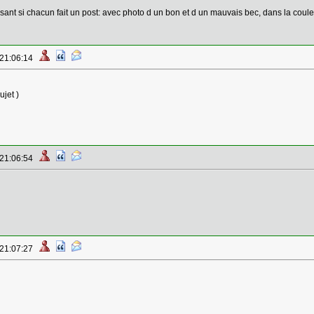
ssant si chacun fait un post: avec photo d un bon et d un mauvais bec, dans la coule
 21:06:14
ujet )
 21:06:54
 21:07:27