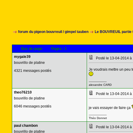
forum du pigeon bouvreuil / gimpel tauben
Le BOUVREUIL partie 
Bas de page
Pages :
1
mygale39
Posté le 13-04-2014 à
bouvrillo de platine
Je voudrais mettre un peu to
4321 messages postés
--------------------
alexandre CARD
theo76210
Posté le 13-04-2014 à
bouvrillo de platine
6046 messages postés
je vais essayer de faire ça
--------------------
Théo Donnet
paul chambon
Posté le 13-04-2014 à
bouvrillo de platine