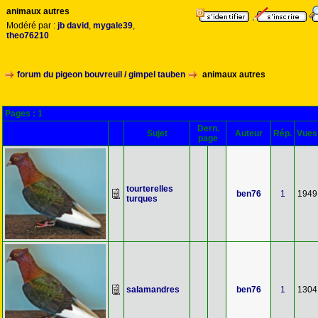
animaux autres
Modéré par :
jb david
,
mygale39
,
theo76210
forum du pigeon bouvreuil / gimpel tauben
animaux autres
Pages :
1
Dern.
Sujet
Auteur
Rép.
Vues
page
tourterelles
ben76
1
1949
turques
salamandres
ben76
1
1304