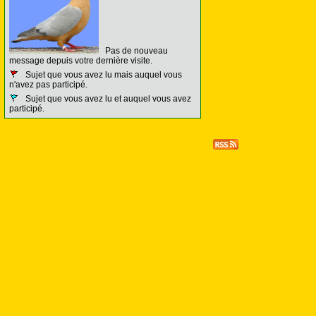
Pas de nouveau
message depuis votre dernière visite.
Sujet que vous avez lu mais auquel vous
n'avez pas participé.
Sujet que vous avez lu et auquel vous avez
participé.