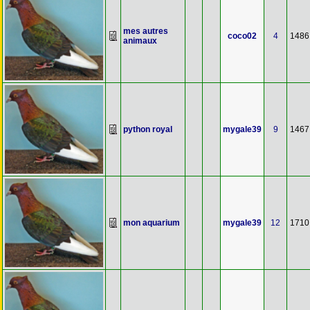
mes autres
coco02
4
1486
animaux
python royal
mygale39
9
1467
mon aquarium
mygale39
12
1710