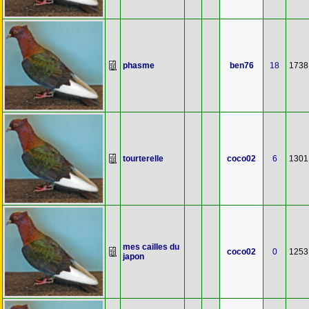
phasme
ben76
18
1738
tourterelle
coco02
6
1301
mes cailles du
coco02
0
1253
japon