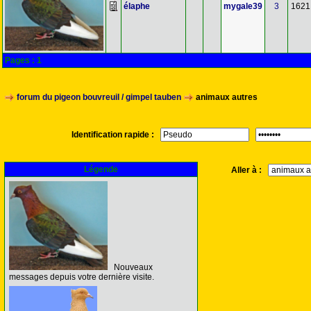
élaphe
mygale39
3
1621
Pages :
1
forum du pigeon bouvreuil / gimpel tauben
animaux autres
Identification rapide :
Légende
Aller à :
Nouveaux
messages depuis votre dernière visite.