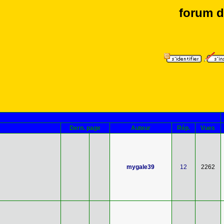
forum d
Dern. page
Auteur
Rép.
Vues
mygale39
12
2262