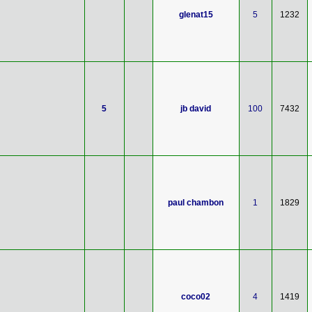
glenat15
5
1232
5
jb david
100
7432
paul chambon
1
1829
coco02
4
1419