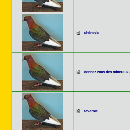
chènevis
donnez vous des mineraux d
feverole