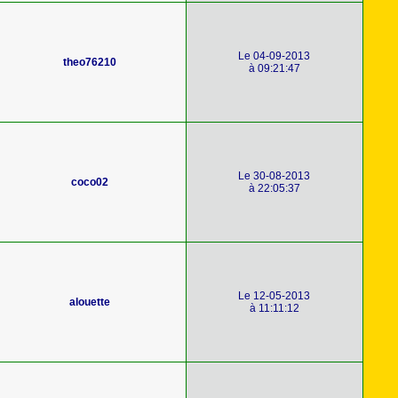
Le 04-09-2013
theo76210
à 09:21:47
Le 30-08-2013
coco02
à 22:05:37
Le 12-05-2013
alouette
à 11:11:12