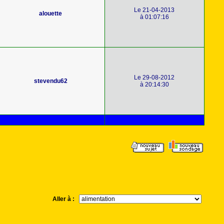
Le 21-04-2013
alouette
à 01:07:16
Le 29-08-2012
stevendu62
à 20:14:30
Aller à :