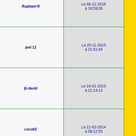
Le 06-12-2016
Raphael R
à 19:59:26
Le 25-11-2015
joel 12
à 21:41:44
Le 16-01-2015
jb david
à 21:14:13
Le 21-02-2014
coco02
à 08:12:55