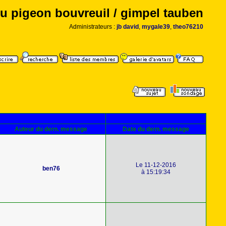
u pigeon bouvreuil / gimpel tauben
Administrateurs :
jb david
,
mygale39
,
theo76210
Auteur du dern. message
Date du dern. message
Le 11-12-2016
ben76
à 15:19:34