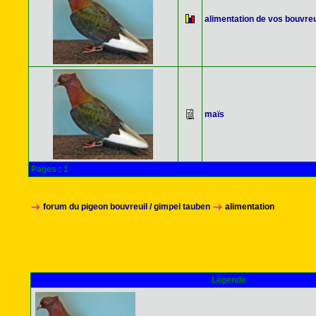
alimentation de vos bouvreu
maïs
Pages :
1
forum du pigeon bouvreuil / gimpel tauben
alimentation
Légende