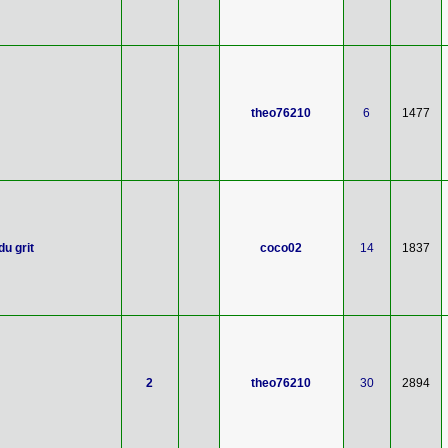
theo76210
6
1477
u grit
coco02
14
1837
2
theo76210
30
2894