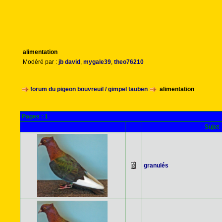
alimentation
Modéré par :
jb david
,
mygale39
,
theo76210
forum du pigeon bouvreuil / gimpel tauben
alimentation
Pages :
1
Sujet
granulés