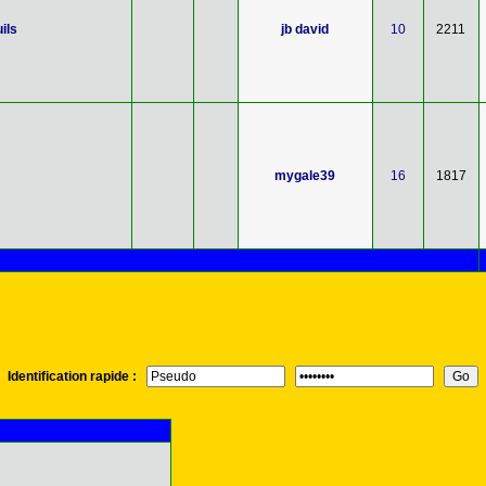
ils
jb david
10
2211
mygale39
16
1817
Identification rapide :