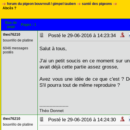
forum du pigeon bouvreuil / gimpel tauben
santé des pigeons
Abcès ?
Bas de
Pages :
1
page
theo76210
Posté le 29-06-2016 à 14:23:34
bouvrillo de platine
Salut à tous,
6046 messages
postés
J'ai un petit soucis en ce moment sur un 
avait déjà cette partie assez grosse,
Avez vous une idée de ce que c'est ? De
S'il pourra tout de même reproduire ?
--------------------
Théo Donnet
theo76210
Posté le 29-06-2016 à 14:24:30
bouvrillo de platine