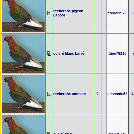
recherche pigeon
frederic 71
Lahore
cuivré blanc barré
theo76210
recherche tambour
2
stevendu62
4