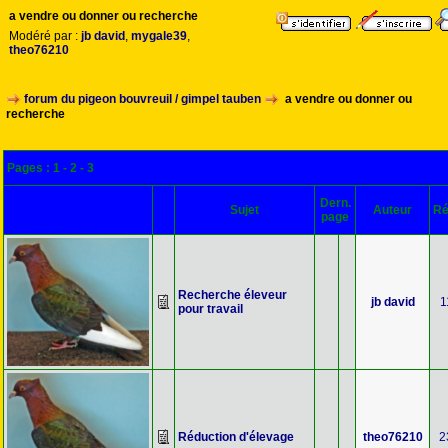
a vendre ou donner ou recherche
Modéré par :
jb david
,
mygale39
,
theo76210
forum du pigeon bouvreuil / gimpel tauben
a vendre ou donner ou
recherche
Pages :
1
-
2
-
3
Dern.
Sujet
Auteur
Ré
page
Recherche éleveur
jb david
1
pour travail
Réduction d'élevage
theo76210
2