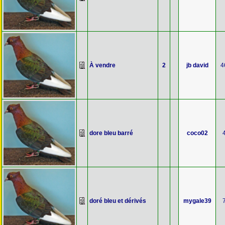
À vendre
2
jb david
4
dore bleu barré
coco02
doré bleu et dérivés
mygale39