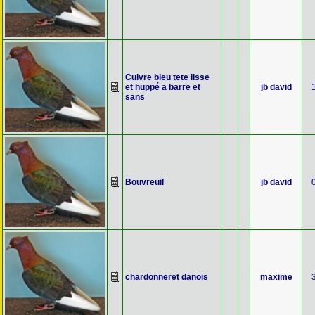
Cuivre bleu tete lisse
et huppé a barre et
jb david
sans
Bouvreuil
jb david
chardonneret danois
maxime