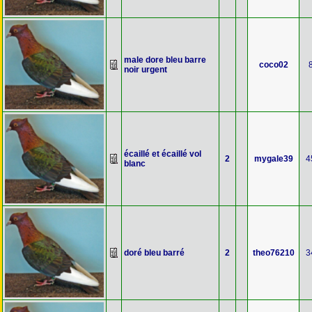
male dore bleu barre
coco02
noir urgent
écaillé et écaillé vol
2
mygale39
4
blanc
doré bleu barré
2
theo76210
3