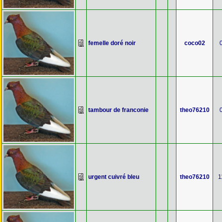
femelle doré noir
coco02
tambour de franconie
theo76210
urgent cuivré bleu
theo76210
1