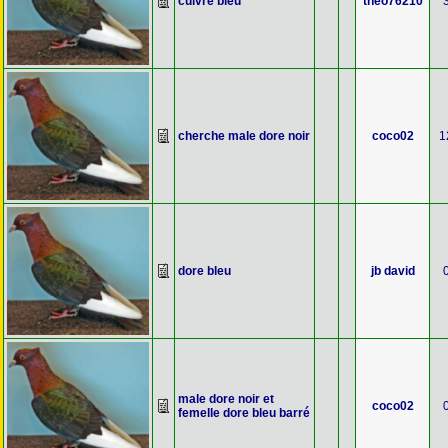
cuivré bleu
theo76210
cherche male dore noir
coco02
1
dore bleu
jb david
male dore noir et
coco02
femelle dore bleu barré