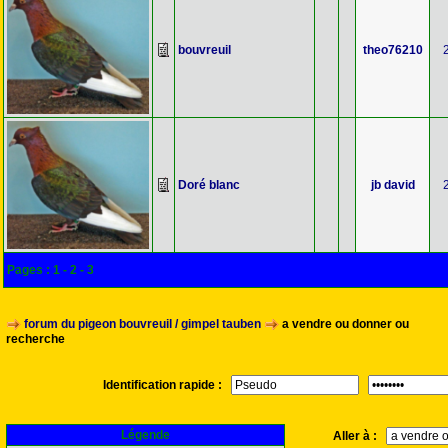
bouvreuil
theo76210
Doré blanc
jb david
Pages :
1
-
2
-
3
forum du pigeon bouvreuil / gimpel tauben
a vendre ou donner ou
recherche
Identification rapide :
Légende
Aller à :