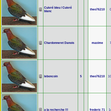
Cuivré bleu / Cuivré
theo76210
blanc
Chardonneret Danois
maxime
leboncoin
5
theo76210
1
a la recherche !!!
frederic 71
1