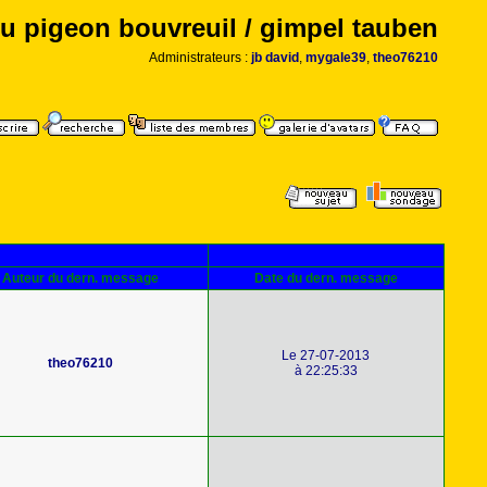
u pigeon bouvreuil / gimpel tauben
Administrateurs :
jb david
,
mygale39
,
theo76210
Auteur du dern. message
Date du dern. message
Le 27-07-2013
theo76210
à 22:25:33