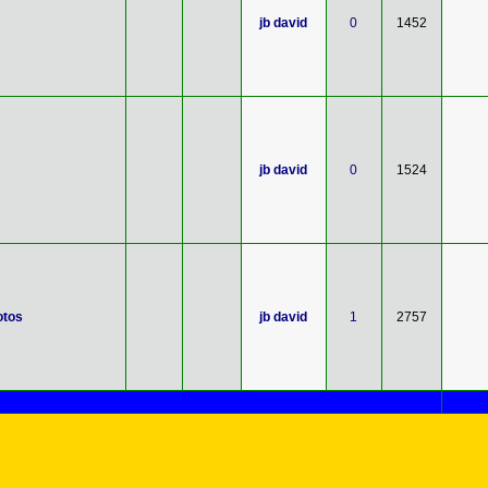
jb david
0
1452
jb david
0
1524
otos
jb david
1
2757