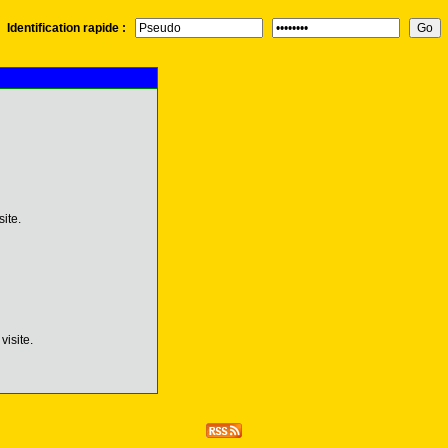
Identification rapide :
ite.
isite.