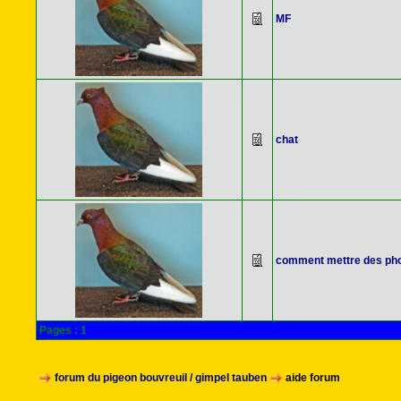
MF
chat
comment mettre des ph
Pages :
1
forum du pigeon bouvreuil / gimpel tauben
aide forum