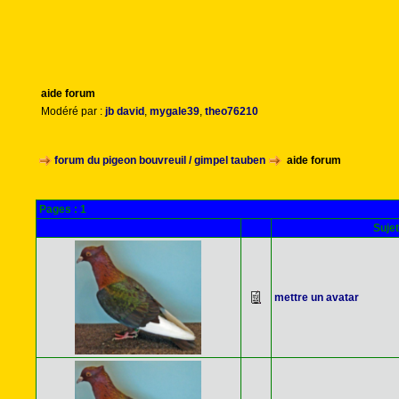
aide forum
Modéré par :
jb david
,
mygale39
,
theo76210
forum du pigeon bouvreuil / gimpel tauben
aide forum
Pages :
1
Sujet
mettre un avatar