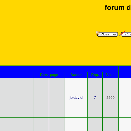
forum d
Dern. page
Auteur
Rép.
Vues
jb david
7
2260