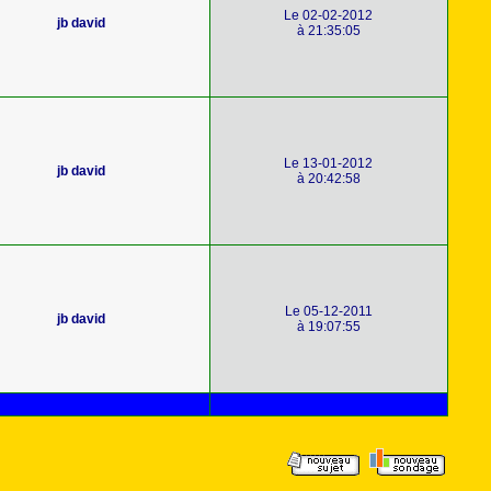
Le 02-02-2012
jb david
à 21:35:05
Le 13-01-2012
jb david
à 20:42:58
Le 05-12-2011
jb david
à 19:07:55