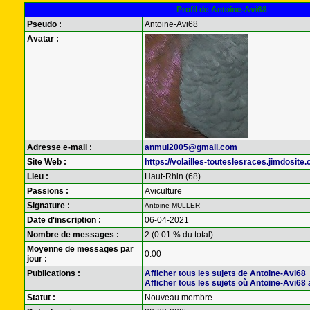
Profil de Antoine-Avi68
Pseudo :
Antoine-Avi68
Avatar :
Adresse e-mail :
anmul2005@gmail.com
Site Web :
https://volailles-touteslesraces.jimdosite
Lieu :
Haut-Rhin (68)
Passions :
Aviculture
Signature :
Antoine MULLER
Date d'inscription :
06-04-2021
Nombre de messages :
2 (0.01 % du total)
Moyenne de messages par
0.00
jour :
Publications :
Afficher tous les sujets de Antoine-Avi68
Afficher tous les sujets où Antoine-Avi68 
Statut :
Nouveau membre