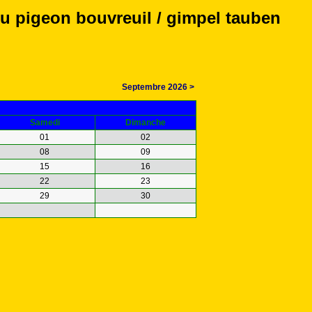
u pigeon bouvreuil / gimpel tauben
Septembre 2026 >
Samedi
Dimanche
01
02
08
09
15
16
22
23
29
30