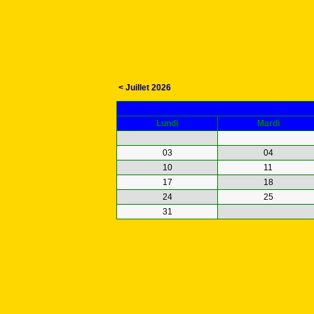
< Juillet 2026
Lundi
Mardi
03
04
10
11
17
18
24
25
31