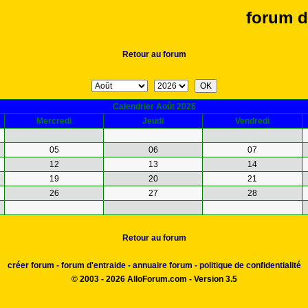
forum d
Retour au forum
Calendrier Août 2026
Mercredi
Jeudi
Vendredi
05
06
07
12
13
14
19
20
21
26
27
28
Retour au forum
créer forum
-
forum d'entraide
-
annuaire forum
-
politique de confidentialité
© 2003 - 2026 AlloForum.com - Version 3.5